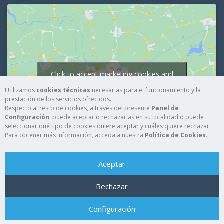
Click to accept marketing cookies and
enable this content
Utilizamos
cookies técnicas
necesarias para el funcionamiento y la
prestación de los servicios ofrecidos.
Respecto al resto de cookies, a través del presente
Panel de
Configuración
, puede aceptar o rechazarlas en su totalidad o puede
seleccionar qué tipo de cookies quiere aceptar y cuáles quiere rechazar.
Para obtener más información, acceda a nuestra
Política de Cookies
.
Aceptar
Rechazar
© 2015 Silos Musos|C/ La Cañada Nº3 Los Cánovas, Fuente
Configuración
Alamo Murcia, España
Phones:(+34) 968 15 10 60 / 968 15