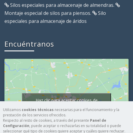
Silos especiales para almacenaje de almendras.
Montaje especial de silos para piensos.
Silo
especiales para almacenaje de áridos
Encuéntranos
Haz clic para aceptar cookies de
marketing y permitir este contenido
Utilizamos
cookies técnicas
necesarias para el funcionamiento y la
prestación de los servicios ofrecidos.
Respecto al resto de cookies, a través del presente
Panel de
Configuración
, puede aceptar o rechazarlas en su totalidad o puede
seleccionar qué tipo de cookies quiere aceptar y cuáles quiere rechazar.