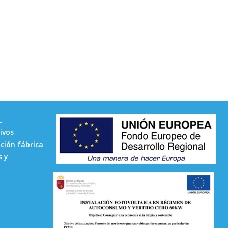
.
ivos
ción fábrica
s y