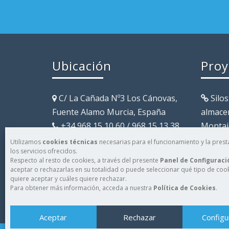
Ubicación
Proy
C/ La Cañada Nº3 Los Cánovas,
Silos
Fuente Alamo Murcia, España
almace
+34 968 15 10 60 / 968 15 13 38
Montaje
+34 968 15 12 48
pienso
Utilizamos
cookies técnicas
necesarias para el funcionamiento y la prest
los servicios ofrecidos.
almace
Respecto al resto de cookies, a través del presente
Panel de Configuraci
aceptar o rechazarlas en su totalidad o puede seleccionar qué tipo de coo
quiere aceptar y cuáles quiere rechazar.
Para obtener más información, acceda a nuestra
Política de Cookies
.
Aceptar
Rechazar
Configu