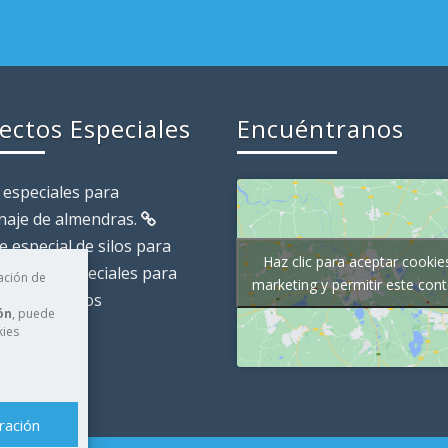
ectos Especiales
Encuéntranos
 especiales para
naje de almendras.
 especial de silos para
Haz clic para aceptar cookie
s.
Silo especiales para
ación de
marketing y permitir este con
naje de áridos
ón
, puede
kies
ración