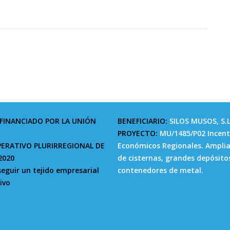
FINANCIADO POR LA UNIÓN
BENEFICIARIO:
SILOS MUSOS, S.L
PROYECTO:
MU/1485/P02 Incent
ERATIVO PLURIRREGIONAL DE
Económicos Regionales. Amplia
2020
de cisternas, grandes depósito
seguir un tejido empresarial
contenedores de metal.
ivo